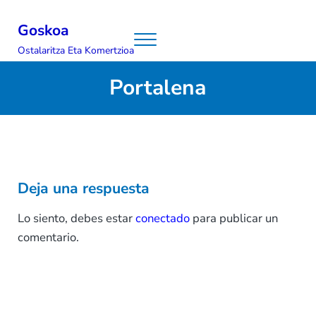
Ir al contenido principal
Skip to header right navigation
Skip to site footer
Goskoa
Menu
Ostalaritza Eta Komertzioa
Portalena
Interacciones con los lectores
Deja una respuesta
Lo siento, debes estar
conectado
para publicar un
comentario.